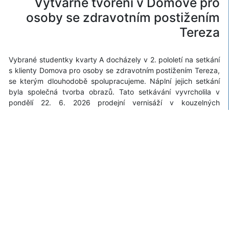
Výtvarné tvoření v Domově pro
osoby se zdravotním postižením
Tereza
Vybrané studentky kvarty A docházely v 2. pololetí na setkání
s klienty Domova pro osoby se zdravotním postižením Tereza,
se kterým dlouhodobě spolupracujeme. Náplní jejich setkání
byla společná tvorba obrazů. Tato setkávání vyvrcholila v
pondělí 22. 6. 2026 prodejní vernisáží v kouzelných
venkovních prostorách Domova Tereza. Za většinou obrazů se
rychle zaprášilo a jejich kupci přispěli na dobrou věc. Výtěžek
totiž putoval na aktivity pro klienty Domova. Některé obrazy
stále čekají na své kupce. Jejich nabídka by měla být
zveřejněna na FB stránkách Domova Tereza: facebook.com
Číst dál
25.06.2026