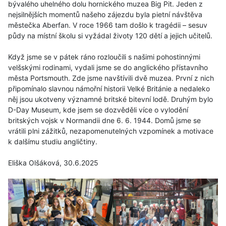
bývalého uhelného dolu hornického muzea Big Pit. Jeden z
nejsilnějších momentů našeho zájezdu byla pietní návštěva
městečka Aberfan. V roce 1966 tam došlo k tragédii – sesuv
půdy na místní školu si vyžádal životy 120 dětí a jejich učitelů.
Když jsme se v pátek ráno rozloučili s našimi pohostinnými
velšskými rodinami, vydali jsme se do anglického přístavního
města Portsmouth. Zde jsme navštívili dvě muzea. První z nich
připomínalo slavnou námořní historii Velké Británie a nedaleko
něj jsou ukotveny významné britské bitevní lodě. Druhým bylo
D-Day Museum, kde jsem se dozvěděli více o vylodění
britských vojsk v Normandii dne 6. 6. 1944. Domů jsme se
vrátili plni zážitků, nezapomenutelných vzpomínek a motivace
k dalšímu studiu angličtiny.
Eliška Olšáková, 30.6.2025