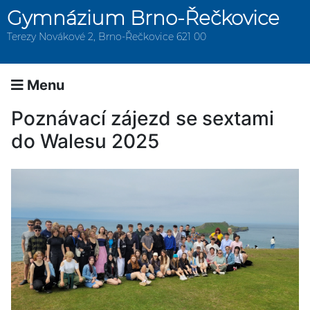
Gymnázium Brno-Řečkovice
Terezy Novákové 2, Brno-Řečkovice 621 00
Menu
Poznávací zájezd se sextami
do Walesu 2025