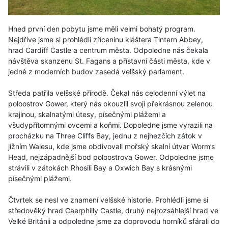
Hned první den pobytu jsme měli velmi bohatý program.
Nejdříve jsme si prohlédli zříceninu kláštera Tintern Abbey,
hrad Cardiff Castle a centrum města. Odpoledne nás čekala
návštěva skanzenu St. Fagans a přístavní části města, kde v
jedné z moderních budov zasedá velšský parlament.
Středa patřila velšské přírodě. Čekal nás celodenní výlet na
poloostrov Gower, který nás okouzlil svojí překrásnou zelenou
krajinou, skalnatými útesy, písečnými plážemi a
všudypřítomnými ovcemi a koňmi. Dopoledne jsme vyrazili na
procházku na Three Cliffs Bay, jednu z nejhezčích zátok v
jižním Walesu, kde jsme obdivovali mořský skalní útvar Worm’s
Head, nejzápadnější bod poloostrova Gower. Odpoledne jsme
strávili v zátokách Rhosili Bay a Oxwich Bay s krásnými
písečnými plážemi.
Čtvrtek se nesl ve znamení velšské historie. Prohlédli jsme si
středověký hrad Caerphilly Castle, druhý nejrozsáhlejší hrad ve
Velké Británii a odpoledne jsme za doprovodu horníků sfárali do