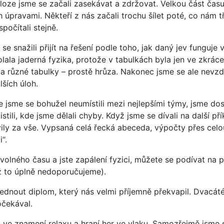
úloze jsme se začali zasekávat a zdržovat. Velkou část času
 úpravami. Někteří z nás začali trochu šílet poté, co nám tři
počítali stejně.
e snažili přijít na řešení podle toho, jak daný jev funguje v
lala jaderná fyzika, protože v tabulkách byla jen ve zkráce
a různé tabulky – prostě hrůza. Nakonec jsme se ale nevzd
lších úloh.
 jsme se bohužel neumístili mezi nejlepšími týmy, jsme dost
stili, kde jsme dělali chyby. Když jsme se dívali na další př
ily za vše. Vypsaná celá řecká abeceda, výpočty přes celo
“.
lného času a jste zapálení fyzici, můžete se podívat na p
yž to úplně nedoporučujeme).
vednout diplom, který nás velmi příjemně překvapil. Dvacá
očekával.
n ve znamení relaxu a hraní her ve vlaku. Samozřejmě jsme s