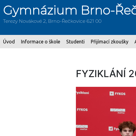
Gymnázium Brno-Řeč
Terezy Novákové 2, Brno-Řečkovice 621 00
Úvod
Informace o škole
Studenti
Přijímací zkoušky
FYZIKLÁNÍ 