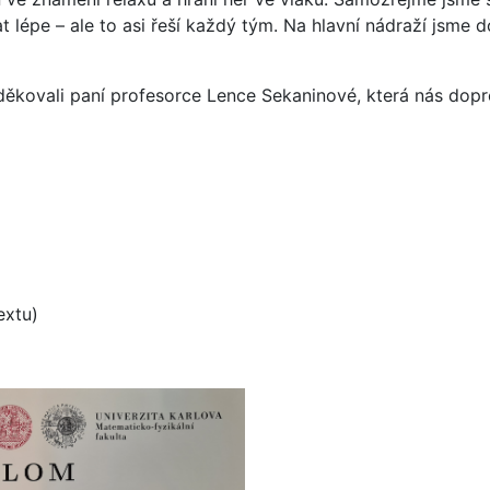
 lépe – ale to asi řeší každý tým. Na hlavní nádraží jsme d
ěkovali paní profesorce Lence Sekaninové, která nás dopro
extu)