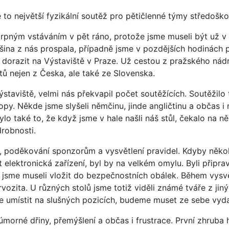
e to největší fyzikální soutěž pro pětičlenné týmy středošk
rpným vstáváním v pět ráno, protože jsme museli být už v 
šina z nás prospala, případně jsme v pozdějších hodinách p
i dorazit na Výstaviště v Praze. Už cestou z pražského nádr
ů nejen z Česka, ale také ze Slovenska.
ýstaviště, velmi nás překvapil počet soutěžících. Soutěžilo t
py. Někde jsme slyšeli němčinu, jinde angličtinu a občas i 
 také to, že když jsme v hale našli náš stůl, čekalo na ně
drobnosti.
í, poděkování sponzorům a vysvětlení pravidel. Kdyby něk
t elektronická zařízení, byl by na velkém omylu. Byli připr
í jsme museli vložit do bezpečnostních obálek. Během vysvě
vozita. U různých stolů jsme totiž viděli známé tváře z jin
e umístit na slušných pozicích, budeme muset ze sebe vy
 úmorné dřiny, přemýšlení a občas i frustrace. První zhruba