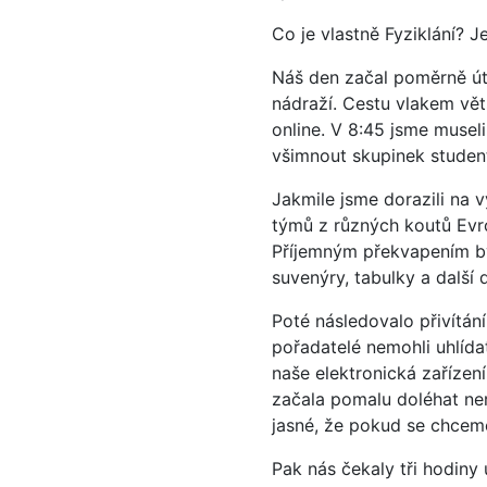
Co je vlastně Fyziklání? J
Náš den začal poměrně út
nádraží. Cestu vlakem vět
online. V 8:45 jsme musel
všimnout skupinek student
Jakmile jsme dorazili na v
týmů z různých koutů Evro
Příjemným překvapením bylo
suvenýry, tabulky a další 
Poté následovalo přivítán
pořadatelé nemohli uhlída
naše elektronická zařízen
začala pomalu doléhat ner
jasné, že pokud se chcem
Pak nás čekaly tři hodiny