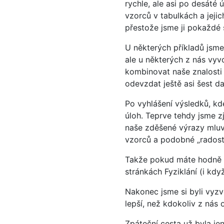
rychle, ale asi po desáté 
vzorců v tabulkách a jejich
přestože jsme ji pokaždé s
U některých příkladů jsme s
ale u některých z nás vyvo
kombinovat naše znalosti 
odevzdat ještě asi šest da
Po vyhlášení výsledků, kde
úloh. Teprve tehdy jsme zji
naše zděšené výrazy mluv
vzorců a podobné „radosti
Takže pokud máte hodně vo
stránkách Fyziklání (i kd
Nakonec jsme si byli vyz
lepší, než kdokoliv z nás 
Zpáteční cesta už byla je