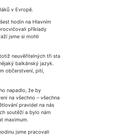
oláků v Evropě.
šest hodin na Hlavním
rocvičovali příklady
aží jsme si mohli
otiž neuvěřitelných tři sta
nějaký balkánský jazyk.
m občerstvení, pití,
oho napadlo, že by
aveni na všechno – všechna
tlování pravidel na nás
ých soutěží a bylo nám
dat maximum.
 hodinu jsme pracovali