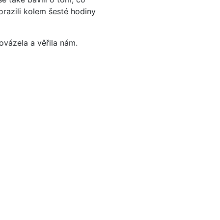
orazili kolem šesté hodiny
vázela a věřila nám.