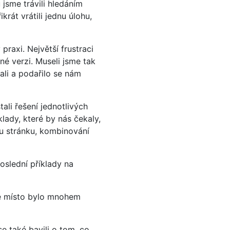
 jsme trávili hledáním
krát vrátili jednu úlohu,
 praxi. Největší frustraci
né verzi. Museli jsme tak
ali a podařilo se nám
ali řešení jednotlivých
íklady, které by nás čekaly,
u stránku, kombinování
oslední příklady na
té místo bylo mnohem
e také bavili o tom, co