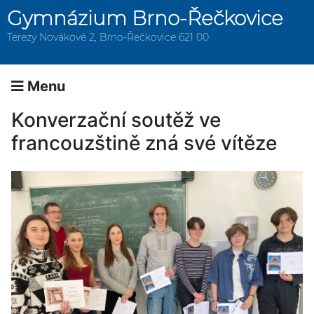
Gymnázium Brno-Řečkovice
Terezy Novákové 2, Brno-Řečkovice 621 00
Menu
Konverzační soutěž ve
francouzštině zná své vítěze