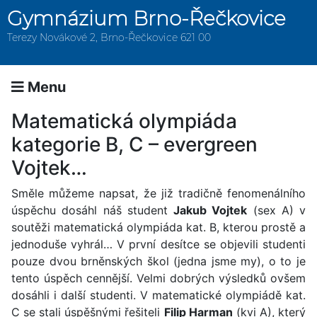
Gymnázium Brno-Řečkovice
Terezy Novákové 2, Brno-Řečkovice 621 00
Menu
Matematická olympiáda
kategorie B, C – evergreen
Vojtek…
Směle můžeme napsat, že již tradičně fenomenálního
úspěchu dosáhl náš student
Jakub Vojtek
(sex A) v
soutěži matematická olympiáda kat. B, kterou prostě a
jednoduše vyhrál… V první desítce se objevili studenti
pouze dvou brněnských škol (jedna jsme my), o to je
tento úspěch cennější. Velmi dobrých výsledků ovšem
dosáhli i další studenti. V matematické olympiádě kat.
C se stali úspěšnými řešiteli
Filip Harman
(kvi A), který