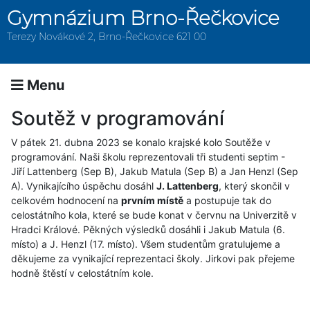
Gymnázium Brno-Řečkovice
Terezy Novákové 2, Brno-Řečkovice 621 00
Menu
Soutěž v programování
V pátek 21. dubna 2023 se konalo krajské kolo Soutěže v
programování. Naši školu reprezentovali tři studenti septim -
Jiří Lattenberg (Sep B), Jakub Matula (Sep B) a Jan Henzl (Sep
A). Vynikajícího úspěchu dosáhl
J. Lattenberg
, který skončil v
celkovém hodnocení na
prvním místě
a postupuje tak do
celostátního kola, které se bude konat v červnu na Univerzitě v
Hradci Králové. Pěkných výsledků dosáhli i Jakub Matula (6.
místo) a J. Henzl (17. místo). Všem studentům gratulujeme a
děkujeme za vynikající reprezentaci školy. Jirkovi pak přejeme
hodně štěstí v celostátním kole.